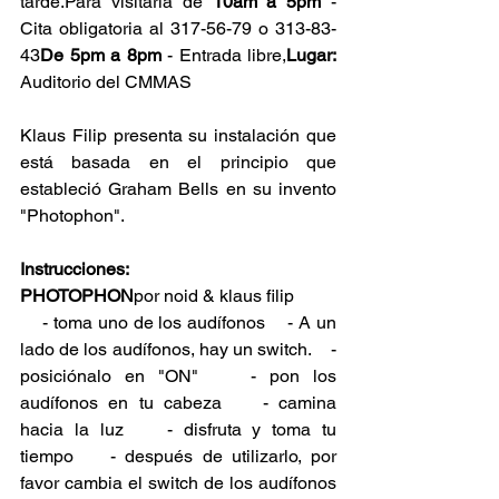
tarde.Para visitarla de 
10am a 5pm
 - 
Cita obligatoria al 317-56-79 o 313-83-
43
De 5pm a 8pm
 - Entrada libre,
Lugar:
Auditorio del CMMAS
Klaus Filip presenta su instalación que 
está basada en el principio que 
estableció Graham Bells en su invento 
"Photophon".
Instrucciones:
PHOTOPHON
por noid & klaus filip
    - toma uno de los audífonos    - A un 
lado de los audífonos, hay un switch.    - 
posiciónalo en "ON"    - pon los 
audífonos en tu cabeza    - camina 
hacia la luz    - disfruta y toma tu 
tiempo    - después de utilizarlo, por 
favor cambia el switch de los audífonos 