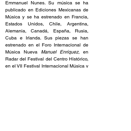
Emmanuel Nunes. Su música se ha 
publicado en Ediciones Mexicanas de 
Música y se ha estrenado en Francia, 
Estados Unidos, Chile, Argentina, 
Alemania, Canadá, España, Rusia, 
Cuba e Irlanda. Sus piezas se han 
estrenado en el Foro Internacional de 
Música Nueva 
Manuel Enríquez
, en 
Radar del Festival del Centro Histórico, 
en el VII Festival Internacional Música y 
Escena, en el Cuarto Festival 
Internacional de Música y Musicología, 
en Ensenada Baja California, en el 
Festival Internacional Cervantino, en el 
Forum Mundial de las Culturas, en 
Monterrey, en Discantus y en el VI 
Festival de Música y Nuevas 
Tecnologías 
Visiones Sonoras
. En dos 
periodos, ha sido miembro del Sistema 