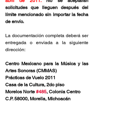
abril de 2011.
 No se aceptarán 
solicitudes que lleguen después del 
límite mencionado sin importar la fecha 
de envío.
La documentación completa deberá ser 
entregada o enviada a la siguiente 
dirección:
Centro Mexicano para la Música y las 
Artes Sonoras (CMMAS)
Prácticas de Vuelo 2011
Casa de la Cultura, 2do piso
Morelos Norte 
#485
, Colonia Centro
C.P. 58000, Morelia, Michoacán
Se recomienda ampliamente que los 
materiales sean enviados por 
mensajería especializada y conservar 