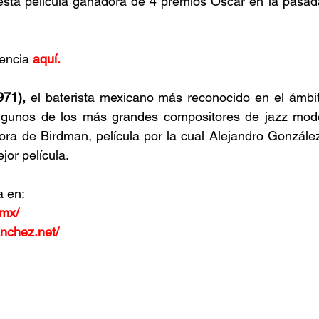
esta película ganadora de 4 premios Oscar en la pasad
encia 
aquí.
971),
 el baterista mexicano más reconocido en el ámbito
algunos de los más grandes compositores de jazz mod
ora de Birdman, película por la cual Alejandro González 
jor película.
a en:
.mx/ 
nchez.net/