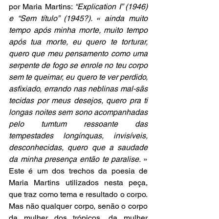
por Maria Martins: 
“Explication I” (1946) 
e “Sem título” (1945?). « ainda muito 
tempo após minha morte, muito tempo 
após tua morte, eu quero te torturar, 
quero que meu pensamento como uma 
serpente de fogo se enrole no teu corpo 
sem te queimar, eu quero te ver perdido, 
asfixiado, errando nas neblinas mal-sãs 
tecidas por meus desejos, quero pra ti 
longas noites sem sono acompanhadas 
pelo tumtum ressoante das 
tempestades longínquas, invisíveis, 
desconhecidas, quero que a saudade 
da minha presença então te paralise. 
» 
Este é um dos trechos da poesia de 
Maria Martins utilizados nesta peça, 
que traz como tema e resultado o corpo. 
Mas não qualquer corpo, senão o corpo 
da mulher dos trópicos, da mulher 