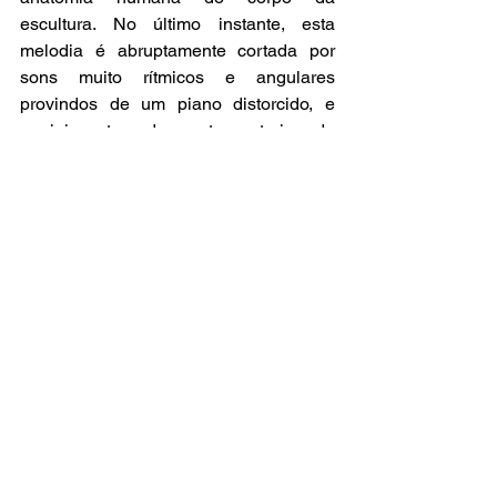
escultura. No último instante, esta 
melodia é abruptamente cortada por 
sons muito rítmicos e angulares 
provindos de um piano distorcido, e 
reminiscentes da parte anterior da 
composição. – Formalmente, uma 
espécie de micro-coda de caráter mais 
agressivo que sutilmente complementa 
a melodia tonal, enfatizando, assim, a 
metamorfose estrutural da escultura e 
da música que nela se baseou.
3. ARIEDARA AMNENIA A 
DOIVLEMONT
 (Ivan 
Simurra)“predamaquinação” 
Elaborada como uma criação musical 
em conjunto, ARIEDARA AMNENIA A 