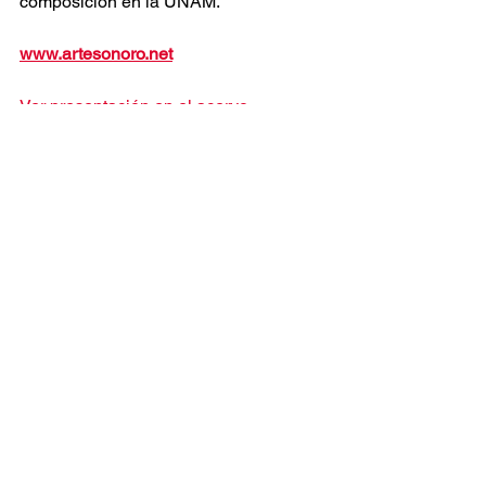
composición en la UNAM.
www.artesonoro.net
Ver presentación en el acervo 
Este proyecto es financiado por el Programa de
Desarrollo Cultural Municipal que es de carácter público,
no es patrocinado ni promovido por partido político