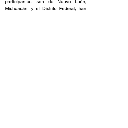
participantes, son de Nuevo León, 
Michoacán, y el Distrito Federal, han 
creado obras muy diversas que 
exploran el software más nuevo para 
control de sonido. Son piezas 
estructuradas en torno a partituras 
dinámicas, obras pensadas para una 
interactividad instrumental intensa. Los 
compositores participantes trabajaron 
con intérpretes y profesores de Canadá, 
Puerto Rico, Argentina y México. Las 
obras son aproximaciones diferentes a 
un grupo instrumental similar lo cual 
muestra la diversidad sonora de los 
jóvenes creadores mexicanos de hoy.
Mayor información:
http://www.festivalcervantino.gob.mx/ev
ento/4871/