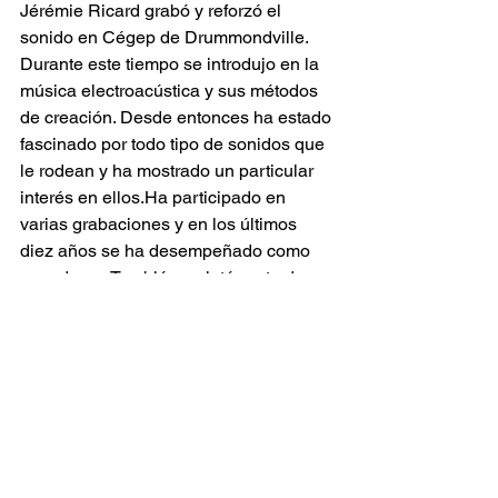
Jérémie Ricard grabó y reforzó el 
sonido en Cégep de Drummondville. 
Durante este tiempo se introdujo en la 
música electroacústica y sus métodos 
de creación. Desde entonces ha estado 
fascinado por todo tipo de sonidos que 
le rodean y ha mostrado un particular 
interés en ellos.Ha participado en 
varias grabaciones y en los últimos 
diez años se ha desempeñado como 
soundman. También es intérprete de 
batería para varios proyectos 
musicales. Ha realizado borradores de 
composiciones con tendencia a la 
electroacústica y, finalmente, en el 
otoño del 2015 se decidió a profundizar 
en su conocimiento de este estilo 
musical regresando a estudiar en la 
Universidad de Montreal.