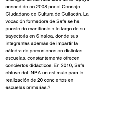
concedido en 2008 por el Consejo 
Ciudadano de Cultura de Culiacán. La 
vocación formadora de Safa se ha 
puesto de manifiesto a lo largo de su 
trayectoria en Sinaloa, donde sus 
integrantes además de impartir la 
cátedra de percusiones en distintas 
escuelas, constantemente ofrecen 
conciertos didácticos. En 2010, Safa 
obtuvo del INBA un estímulo para la 
realización de 20 conciertos en 
escuelas primarias.?
Safa Ensamble de Percusiones 
interpreta un rico repertorio que abarca 
transcripciones de música de concierto, 
contemporánea, escénica y popular, 