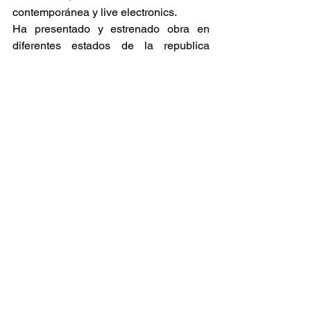
contemporánea y live electronics.
Ha presentado y estrenado obra en 
diferentes estados de la republica 
mexicana y en países extranjeros como: 
Alemania, Inglaterra, Irlanda, Escocia, 
Bélgica, España, Rusia, Polonia, 
Japón, China, Canadá, Estados 
Unidos, Argentina, Colombia, Ecuador 
y Chile.
Eric Broitmann
Compositor e intérprete de música 
acusmática. Eric Broitmann se interesa 
particularmente a la estética sonora y el 
desarrollo del juego perceptivo del 
material sonoro. Su investigación, lo ha 
llevado a interesarse al desarrollo de 
distancias sonoras, por lo que gusta de 