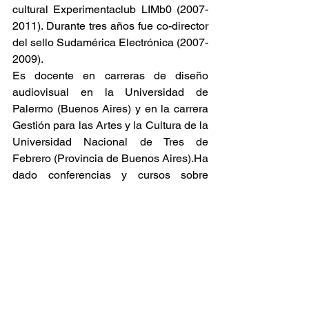
cultural Experimentaclub LIMb0 (2007-
2011). Durante tres años fue co-director 
del sello Sudamérica Electrónica (2007-
2009).
Es docente en carreras de diseño 
audiovisual en la Universidad de 
Palermo (Buenos Aires) y en la carrera 
Gestión para las Artes y la Cultura de la 
Universidad Nacional de Tres de 
Febrero (Provincia de Buenos Aires).Ha 
dado conferencias y cursos sobre 
sonido, música con ordenadores, 
diseño y performace audiovisual en la 
Universidad Pompeu Fabra (Barcelona, 
España); la Universidad Complutense 
(Madrid, España); la Universidad de 
Roskilde (Roskilde, Dinamarca); el 
Conservatorio de Música de Aarhaus 
(Aarhaus, Dinamarca); la Universidad 