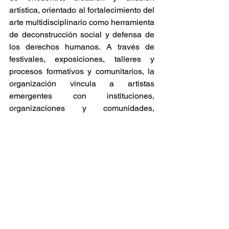
artística, orientado al fortalecimiento del 
arte multidisciplinario como herramienta 
de deconstrucción social y defensa de 
los derechos humanos. A través de 
festivales, exposiciones, talleres y 
procesos formativos y comunitarios, la 
organización vincula a artistas 
emergentes con instituciones, 
organizaciones y comunidades, 
además de brindar asesoría para el 
diseño de iniciativas culturales y la 
obtención de recursos destinados a su 
desarrollo. Cuenta con una red activa 
de artistas, activistas, promotoras 
culturales y defensoras de derechos 
humanos de diversas disciplinas 
nacionales e internacionales, y ha 
beneficiado a un amplio número de 