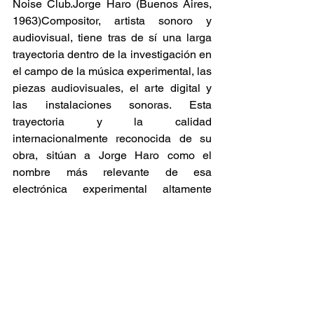
Noise Club.Jorge Haro (Buenos Aires, 
1963)Compositor, artista sonoro y 
audiovisual, tiene tras de sí una larga 
trayectoria dentro de la investigación en 
el campo de la música experimental, las 
piezas audiovisuales, el arte digital y 
las instalaciones sonoras. Esta 
trayectoria y la calidad 
internacionalmente reconocida de su 
obra, sitúan a Jorge Haro como el 
nombre más relevante de esa 
electrónica experimental altamente 
imaginativa que en Argentina ha 
encontrado en los últimos años una de 
sus escenas más activas e 
interesantes.