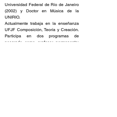
Universidad Federal de Río de Janeiro 
(2002) y Doctor en Música de la 
UNIRIO.
Actualmente trabaja en la enseñanza 
UFJF Composición, Teoría y Creación. 
Participa en dos programas de 
posgrado como profesor permanente: 
UFJF - PPG Arte, cultura y el idioma y 
el PPGM la Universidad Federal de 
Paraná.
En 2009 creó la Eimas - Encuentro 
Internacional de Música y Arte Sonoro 
en UFJF. Tiene experiencia en el área 
de las Artes, con un énfasis en la 
música, que actúa sobre los siguientes 
temas: análisis de la música, 
composición, teoría de la música y 
multimedia.