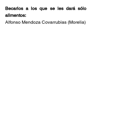
Becarios a los que se les dará sólo 
alimentos:
Alfonso Mendoza Covarrubias (Morelia)
Daniel López Duarte (Morelia)
Ernesto Zavala Gallardo (Morelia)
Fernando Sandoval Rosales (Morelia)
Gerardo Andrés Meza Gómez (Morelia)
José Fernando Olivo Orozco (Morelia)
Juan Carlos Cortés González (Morelia)
Leonardo Puentes (Colombia)
Marco Antonio Martínez Canales 
(Tarímbaro)
Mario Daniel Romero Borja (Morelia)
Martín Campos Arriaga (Morelia)
Óscar Valdovinos Marcelino (Ihuatzio)
Rubén Jesús Pérez de la Peña 
(Tarímbaro)