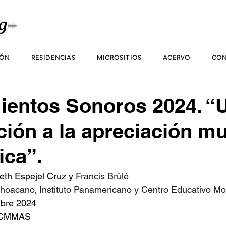
IÓN
RESIDENCIAS
MICROSITIOS
ACERVO
CON
ientos Sonoros 2024. “
ción a la apreciación mu
ica”.
eth Espejel Cruz y 
Francis Brûlé
hoacano, Instituto Panamericano y Centro Educativo Mo
mbre 2024
l CMMAS