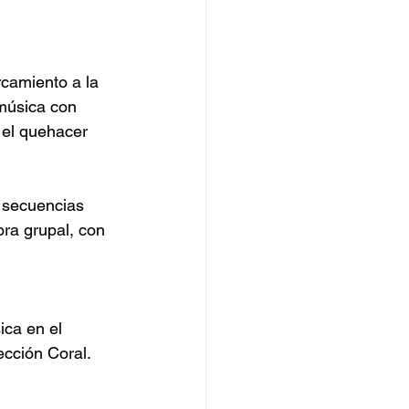
rcamiento a la 
música con 
 el quehacer 
s secuencias 
ra grupal, con 
ca en el 
cción Coral. 