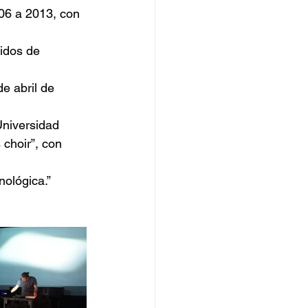
006 a 2013, con 
idos de 
e abril de 
niversidad 
 choir”, con 
nológica.”