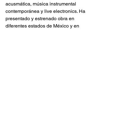
acusmática, música instrumental 
contemporánea y live electronics. Ha 
presentado y estrenado obra en 
diferentes estados de México y en 
países como: Alemania, Inglaterra, 
Irlanda, Escocia, Bélgica, España, 
Rusia, Japón, China, Canadá,́ Estados 
Unidos, Colombia, Argentina, Ecuador 
y Chile, desde 2010.
“Proyecto apoyado por la Secretaría de 
Cultura, a través del Centro Nacional 
de las Artes y el proyecto Chapultepec, 
Naturaleza y Cultura por medio de la 
convocatoria: Territorios enlazados”
.